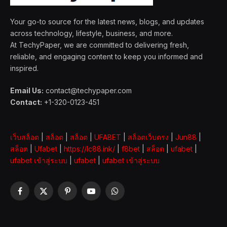
Your go-to source for the latest news, blogs, and updates
across technology, lifestyle, business, and more.
At TechyPaper, we are committed to delivering fresh,
reliable, and engaging content to keep you informed and
inspired.
Email Us:
contact@techypaper.com
Contact:
+1-320-0123-451
เว็บสล็อต
|
สล็อต
|
สล็อต
|
UFABET
|
สล็อตเว็บตรง
|
Jun88
|
สล็อต
|
Ufabet
|
https://lc88.ink/
|
f8bet
|
สล็อต
|
ufabet
|
ufabet เข้าสู่ระบบ
|
ufabet
|
ufabet เข้าสู่ระบบ
Facebook
X
Pinterest
YouTube
WhatsApp
(Twitter)