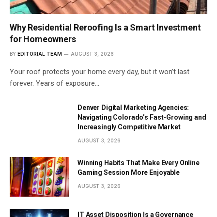
Why Residential Reroofing Is a Smart Investment
for Homeowners
BY
EDITORIAL TEAM
AUGUST 3, 2026
Your roof protects your home every day, but it won’t last
forever. Years of exposure…
Denver Digital Marketing Agencies:
Navigating Colorado’s Fast-Growing and
Increasingly Competitive Market
AUGUST 3, 2026
Winning Habits That Make Every Online
Gaming Session More Enjoyable
AUGUST 3, 2026
IT Asset Disposition Is a Governance