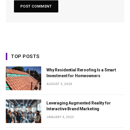
TOP POSTS
Why Residential Reroofing Is a Smart
Investment for Homeowners
AUGUST 3, 2026
Leveraging Augmented Reality for
Interactive Brand Marketing
JANUARY 4, 2025