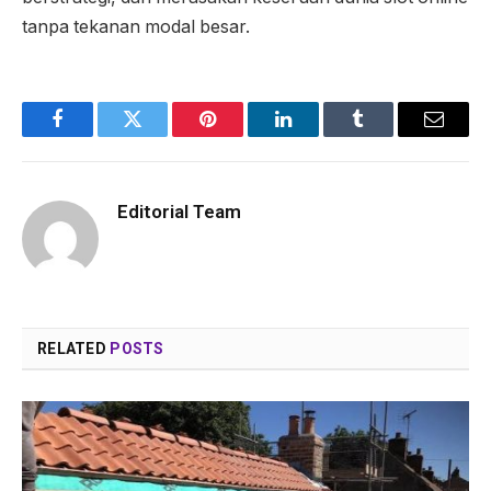
tanpa tekanan modal besar.
Facebook
Twitter
Pinterest
LinkedIn
Tumblr
Email
Editorial Team
RELATED
POSTS