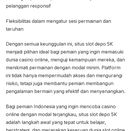
pelanggan responsif
Fleksibilitas dalam mengatur sesi permainan dan
taruhan
Dengan semua keunggulan ini, situs slot depo 5K
menjadi pilihan ideal bagi pemain yang ingin memasuki
dunia casino online, menguji kemampuan mereka, dan
menikmati permainan dengan modal minim. Platform
ini tidak hanya mempermudah akses dan mengurangi
risiko, tetapi juga membantu pemain membangun
pengalaman bermain yang efektif dan menyenangkan.
Bagi pemain Indonesia yang ingin mencoba casino
online dengan modal terjangkau, situs slot depo 5K
adalah langkah awal yang tepat untuk belajar,
berstrategi, dan merasakan keseruan dunia slot online