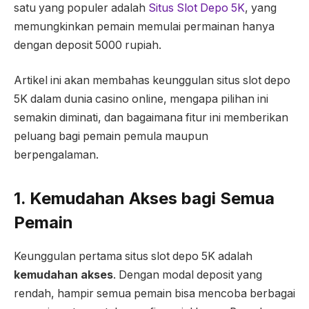
satu yang populer adalah
Situs Slot Depo 5K
, yang
memungkinkan pemain memulai permainan hanya
dengan deposit 5000 rupiah.
Artikel ini akan membahas keunggulan situs slot depo
5K dalam dunia casino online, mengapa pilihan ini
semakin diminati, dan bagaimana fitur ini memberikan
peluang bagi pemain pemula maupun
berpengalaman.
1. Kemudahan Akses bagi Semua
Pemain
Keunggulan pertama situs slot depo 5K adalah
kemudahan akses
. Dengan modal deposit yang
rendah, hampir semua pemain bisa mencoba berbagai