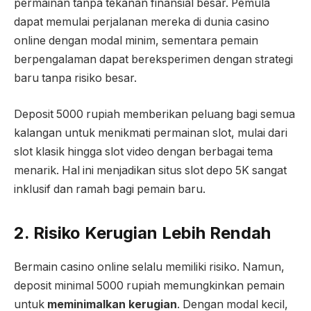
permainan tanpa tekanan finansial besar. Pemula
dapat memulai perjalanan mereka di dunia casino
online dengan modal minim, sementara pemain
berpengalaman dapat bereksperimen dengan strategi
baru tanpa risiko besar.
Deposit 5000 rupiah memberikan peluang bagi semua
kalangan untuk menikmati permainan slot, mulai dari
slot klasik hingga slot video dengan berbagai tema
menarik. Hal ini menjadikan situs slot depo 5K sangat
inklusif dan ramah bagi pemain baru.
2. Risiko Kerugian Lebih Rendah
Bermain casino online selalu memiliki risiko. Namun,
deposit minimal 5000 rupiah memungkinkan pemain
untuk
meminimalkan kerugian
. Dengan modal kecil,