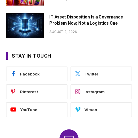
IT Asset Disposition Is a Governance
Problem Now, Not a Logistics One
AUGUST 2, 2026
STAY IN TOUCH
Facebook
Twitter
Pinterest
Instagram
YouTube
Vimeo