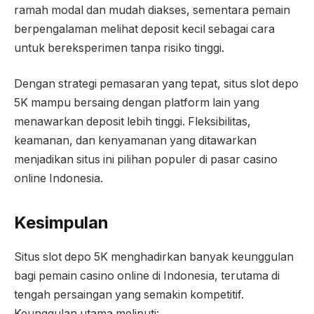
ramah modal dan mudah diakses, sementara pemain
berpengalaman melihat deposit kecil sebagai cara
untuk bereksperimen tanpa risiko tinggi.
Dengan strategi pemasaran yang tepat, situs slot depo
5K mampu bersaing dengan platform lain yang
menawarkan deposit lebih tinggi. Fleksibilitas,
keamanan, dan kenyamanan yang ditawarkan
menjadikan situs ini pilihan populer di pasar casino
online Indonesia.
Kesimpulan
Situs slot depo 5K menghadirkan banyak keunggulan
bagi pemain casino online di Indonesia, terutama di
tengah persaingan yang semakin kompetitif.
Keunggulan utama meliputi: