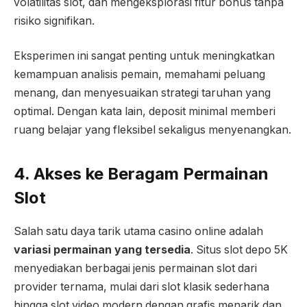
volatilitas slot, dan mengeksplorasi fitur bonus tanpa
risiko signifikan.
Eksperimen ini sangat penting untuk meningkatkan
kemampuan analisis pemain, memahami peluang
menang, dan menyesuaikan strategi taruhan yang
optimal. Dengan kata lain, deposit minimal memberi
ruang belajar yang fleksibel sekaligus menyenangkan.
4. Akses ke Beragam Permainan
Slot
Salah satu daya tarik utama casino online adalah
variasi permainan yang tersedia
. Situs slot depo 5K
menyediakan berbagai jenis permainan slot dari
provider ternama, mulai dari slot klasik sederhana
hingga slot video modern dengan grafis menarik dan