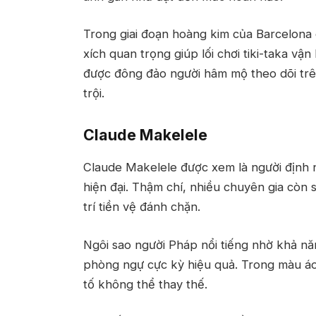
Trong giai đoạn hoàng kim của Barcelona 
xích quan trọng giúp lối chơi tiki-taka v
được đông đảo người hâm mộ theo dõi tr
trội.
Claude Makelele
Claude Makelele được xem là người định n
hiện đại. Thậm chí, nhiều chuyên gia còn 
trí tiền vệ đánh chặn.
Ngôi sao người Pháp nổi tiếng nhờ khả nă
phòng ngự cực kỳ hiệu quả. Trong màu áo
tố không thể thay thế.