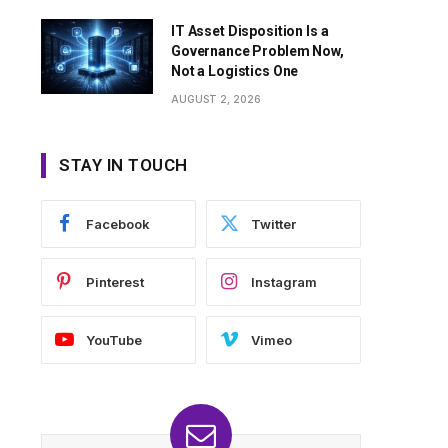
IT Asset Disposition Is a
Governance Problem Now,
Not a Logistics One
AUGUST 2, 2026
STAY IN TOUCH
Facebook
Twitter
Pinterest
Instagram
YouTube
Vimeo